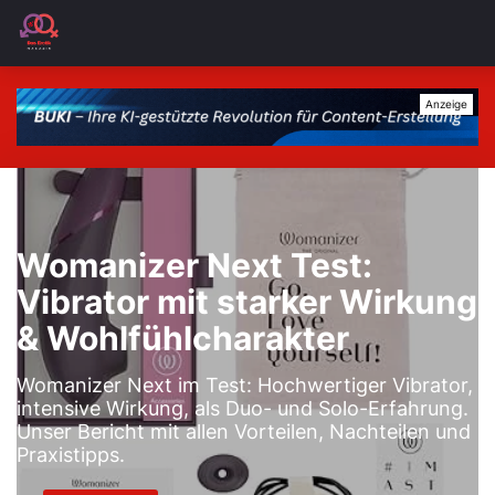
Womanizer Next Test:
Vibrator mit starker Wirkung
& Wohlfühlcharakter
Womanizer Next im Test: Hochwertiger Vibrator,
intensive Wirkung, als Duo- und Solo-Erfahrung.
Unser Bericht mit allen Vorteilen, Nachteilen und
Praxistipps.