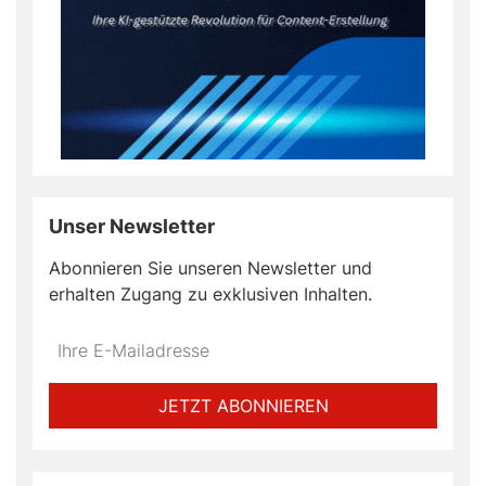
Unser Newsletter
Abonnieren Sie unseren Newsletter und
erhalten Zugang zu exklusiven Inhalten.
Do
*Ihre
not
E-
fill
Mailadresse:
JETZT ABONNIEREN
this
field