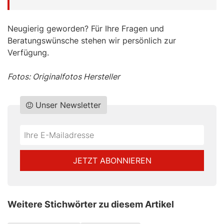
Neugierig geworden? Für Ihre Fragen und
Beratungswünsche stehen wir persönlich zur
Verfügung.
Fotos: Originalfotos Hersteller
Unser Newsletter
Do
*Ihre
not
E-
fill
Mailadresse:
JETZT ABONNIEREN
this
field
Weitere Stichwörter zu diesem Artikel